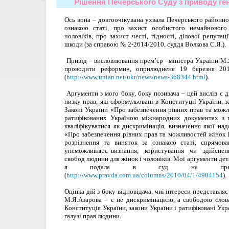
Рішення Печерського Суду з приводу ген
Ось вона – довгоочікувана ухвала Печерського районно
ознакою статі, про захист особистого немайнового
чоловіків, про захист честі, гідності, ділової репута
шкоди (за справою № 2-2614/2010, суддя Волкова С.Я.).
Привід – висловлювання прем’єр –міністра України М.
проводити реформи», оприлюднене 19 березня 20
(
http://www.unian.net/ukr/news/news-368344.html
).
Аргументи з мого боку, боку позивача – цей вислів є 
низку прав, які сформульовані в Конституції України, з
Законі України «Про забезпечення рівних прав та можли
ратифікованих Україною міжнародних документах з
к
валіфікуватися як дискримінація, визначення якої над
«Про забезпечення рівних прав та можливостей жінок і 
розрізнення та виняток за ознакою статі, спрямо
унеможливлює визнання, користування чи здійснення
свобод людини для жінок і чоловіків. Мої аргументи
дет
я подала в суд на прем
(
http://www.pravda.com.ua/columns/2010/04/1/4904154
).
Оцінка дій з боку відповідача, чиї інтереси представля
М.Я.Азарова – є не дискримінацією, а свободою слов
Конституція України, закони України і ратифіковані Ук
галузі прав людини.