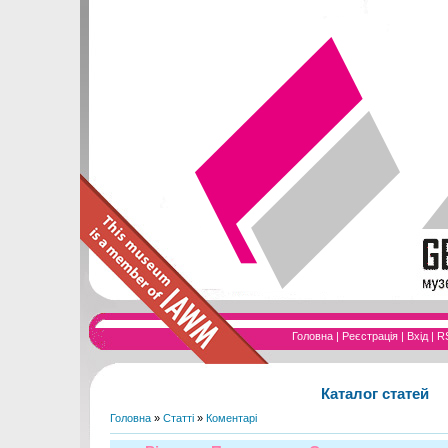
Головна
|
Реєстрація
|
Вхід
|
R
Каталог статей
Головна
»
Статті
»
Коментарі