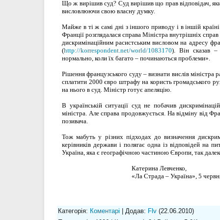
Що ж вирішив суд? Суд вирішив що прав відповідач, як
висловлюючи свою власну думку.
Майже в ті ж самі дні з іншого приводу і в іншій країн
Франції розглядалася справа Міністра внутрішніх справ 
дискримінаційним расистським висловом на адресу фра
(
http://korrespondent.net/world/1083170
). Він сказав –
нормально, коли їх багато – починаються проблеми».
Рішення французського суду – визнати вислів міністра р
сплатити 2000 євро штрафу на користь громадського рух
на нього в суд. Міністр готує апеляцію.
В українській ситуації суд не побачив дискримінацій
міністра. Але справа продовжується. На відміну від Фра
позивача.
Тож мабуть у різних підходах до визначення дискри
керівників держави і полягає одна із відповідей на пи
Україна, яка є географічною частиною Європи, так далеко
Катерина Левченко,
«Ла Страда – Україна», 5 червн
Категорія
:
Коментарі
|
Додав
:
Flv
(22.06.2010)